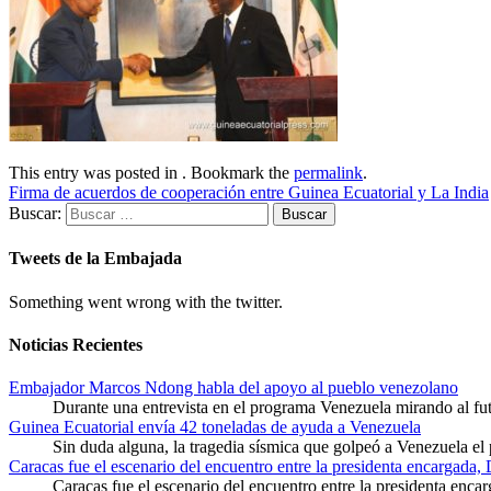
This entry was posted in . Bookmark the
permalink
.
Firma de acuerdos de cooperación entre Guinea Ecuatorial y La India
Buscar:
Tweets de la Embajada
Something went wrong with the twitter.
Noticias Recientes
Embajador Marcos Ndong habla del apoyo al pueblo venezolano
Durante una entrevista en el programa Venezuela mirando al f
Guinea Ecuatorial envía 42 toneladas de ayuda a Venezuela
Sin duda alguna, la tragedia sísmica que golpeó a Venezuela el
Caracas fue el escenario del encuentro entre la presidenta encargada,
Caracas fue el escenario del encuentro entre la presidenta enca