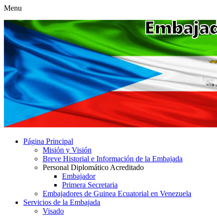
Menu
Página Principal
Misión y Visión
Breve Historial e Información de la Embajada
Personal Diplomático Acreditado
Embajador
Primera Secretaria
Embajadores de Guinea Ecuatorial en Venezuela
Servicios de la Embajada
Visado