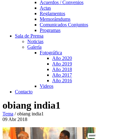
Acuerdos / Convenios
Actas
Reglamentos
Memorámdums
Comunicados Conjuntos
Programas
Sala de Prensa
Noticias
Galería
Fotográfica
Año 2020
Año 2019
Año 2018
Año 2017
Año 2016
Videos
Contacto
obiang india1
Tema
/
obiang india1
09
Abr
2018