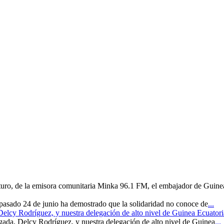
uturo, de la emisora comunitaria Minka 96.1 FM, el embajador de Guine
 pasado 24 de junio ha demostrado que la solidaridad no conoce de
...
 Delcy Rodríguez, y nuestra delegación de alto nivel de Guinea Ecuatori
rgada, Delcy Rodríguez, y nuestra delegación de alto nivel de Guinea
...