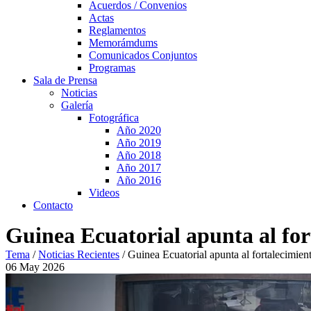
Acuerdos / Convenios
Actas
Reglamentos
Memorámdums
Comunicados Conjuntos
Programas
Sala de Prensa
Noticias
Galería
Fotográfica
Año 2020
Año 2019
Año 2018
Año 2017
Año 2016
Videos
Contacto
Guinea Ecuatorial apunta al for
Tema
/
Noticias Recientes
/
Guinea Ecuatorial apunta al fortalecimien
06
May
2026