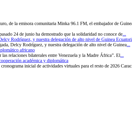
uturo, de la emisora comunitaria Minka 96.1 FM, el embajador de Guine
 pasado 24 de junio ha demostrado que la solidaridad no conoce de
...
 Delcy Rodríguez, y nuestra delegación de alto nivel de Guinea Ecuatori
rgada, Delcy Rodríguez, y nuestra delegación de alto nivel de Guinea
...
iplomático africano
r las relaciones bilaterales entre Venezuela y la Madre África”. El
...
 cooperación académica y diplomática
cronograma inicial de actividades virtuales para el resto de 2026 Carac