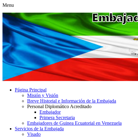
Menu
Página Principal
Misión y Visión
Breve Historial e Información de la Embajada
Personal Diplomático Acreditado
Embajador
Primera Secretaria
Embajadores de Guinea Ecuatorial en Venezuela
Servicios de la Embajada
Visado