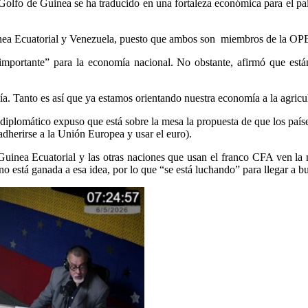
l Golfo de Guinea se ha traducido en una fortaleza económica para el paí
Guinea Ecuatorial y Venezuela, puesto que ambos son miembros de la OP
portante” para la economía nacional. No obstante, afirmó que están 
ía. Tanto es así que ya estamos orientando nuestra economía a la agricu
o diplomático expuso que está sobre la mesa la propuesta de que los pa
 adherirse a la Unión Europea y usar el euro).
Guinea Ecuatorial y las otras naciones que usan el franco CFA ven la n
o está ganada a esa idea, por lo que “se está luchando” para llegar a b