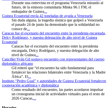
Durante una entrevista en el programa Venezuela mirando al
futuro, de la emisora comunitaria Minka 96.1 FM, el
embajador de Guinea
...
Guinea Ecuatorial envía 42 toneladas de ayuda a Venezuela
Sin duda alguna, la tragedia sísmica que golpeó a Venezuela
el pasado 24 de junio ha demostrado que la solidaridad no
conoce de
...
Caracas fue el escenario del encuentro entre la presidenta encargada,
Delcy Rodríguez, y nuestra delegación de alto nivel de Guinea
Ecuatorial
Caracas fue el escenario del encuentro entre la presidenta
encargada, Delcy Rodríguez, y nuestra delegación de alto
nivel de Guinea
...
Canciller Yván Gil sostuvo encuentro con representantes del cuerpo
diplomático africano
Gil reiteró que “el encuentro ha sido fundamental para
fortalecer las relaciones bilaterales entre Venezuela y la Madre
África”. El
...
Instituto “Pedro Gual” y autoridades de Guinea Ecuatorial fortalecen
cooperación académica y diplomática
Como resultado del encuentro, las partes acordaron impulsar
un cronograma inicial de actividades virtuales para el resto de
2026 Caracas,
...
Horarios