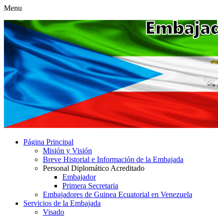
Menu
Página Principal
Misión y Visión
Breve Historial e Información de la Embajada
Personal Diplomático Acreditado
Embajador
Primera Secretaria
Embajadores de Guinea Ecuatorial en Venezuela
Servicios de la Embajada
Visado