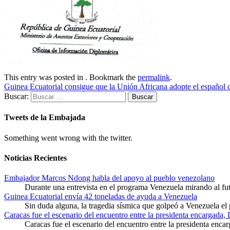
This entry was posted in . Bookmark the
permalink
.
Guinea Ecuatorial consigue que la Unión Africana adopte el español 
Buscar:
Tweets de la Embajada
Something went wrong with the twitter.
Noticias Recientes
Embajador Marcos Ndong habla del apoyo al pueblo venezolano
Durante una entrevista en el programa Venezuela mirando al f
Guinea Ecuatorial envía 42 toneladas de ayuda a Venezuela
Sin duda alguna, la tragedia sísmica que golpeó a Venezuela el
Caracas fue el escenario del encuentro entre la presidenta encargada,
Caracas fue el escenario del encuentro entre la presidenta enca