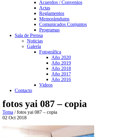
Acuerdos / Convenios
Actas
Reglamentos
Memorámdums
Comunicados Conjuntos
Programas
Sala de Prensa
Noticias
Galería
Fotográfica
Año 2020
Año 2019
Año 2018
Año 2017
Año 2016
Videos
Contacto
fotos yai 087 – copia
Tema
/
fotos yai 087 – copia
02
Oct
2018