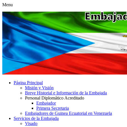
Menu
Página Principal
Misión y Visión
Breve Historial e Información de la Embajada
Personal Diplomático Acreditado
Embajador
Primera Secretaria
Embajadores de Guinea Ecuatorial en Venezuela
Servicios de la Embajada
Visado