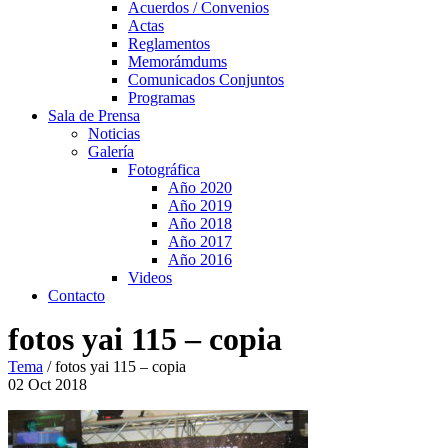
Acuerdos / Convenios
Actas
Reglamentos
Memorámdums
Comunicados Conjuntos
Programas
Sala de Prensa
Noticias
Galería
Fotográfica
Año 2020
Año 2019
Año 2018
Año 2017
Año 2016
Videos
Contacto
fotos yai 115 – copia
Tema
/
fotos yai 115 – copia
02
Oct
2018