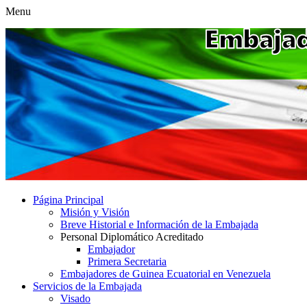
Menu
Página Principal
Misión y Visión
Breve Historial e Información de la Embajada
Personal Diplomático Acreditado
Embajador
Primera Secretaria
Embajadores de Guinea Ecuatorial en Venezuela
Servicios de la Embajada
Visado