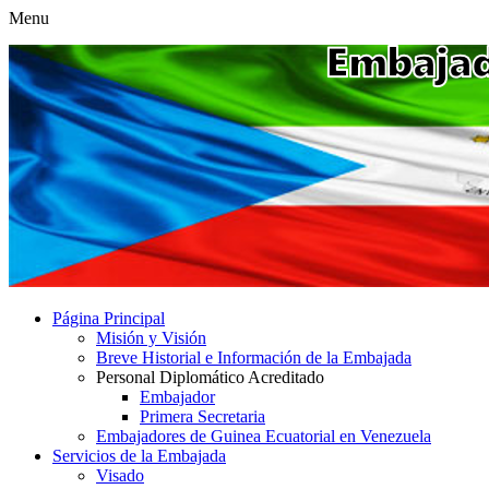
Menu
Página Principal
Misión y Visión
Breve Historial e Información de la Embajada
Personal Diplomático Acreditado
Embajador
Primera Secretaria
Embajadores de Guinea Ecuatorial en Venezuela
Servicios de la Embajada
Visado