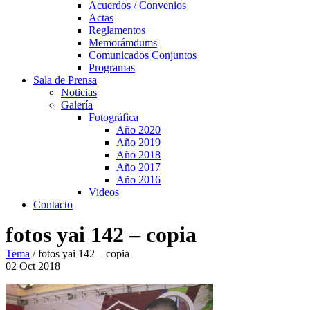
Acuerdos / Convenios
Actas
Reglamentos
Memorámdums
Comunicados Conjuntos
Programas
Sala de Prensa
Noticias
Galería
Fotográfica
Año 2020
Año 2019
Año 2018
Año 2017
Año 2016
Videos
Contacto
fotos yai 142 – copia
Tema
/
fotos yai 142 – copia
02
Oct
2018