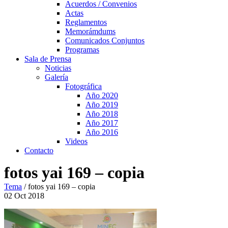
Acuerdos / Convenios
Actas
Reglamentos
Memorámdums
Comunicados Conjuntos
Programas
Sala de Prensa
Noticias
Galería
Fotográfica
Año 2020
Año 2019
Año 2018
Año 2017
Año 2016
Videos
Contacto
fotos yai 169 – copia
Tema
/
fotos yai 169 – copia
02
Oct
2018