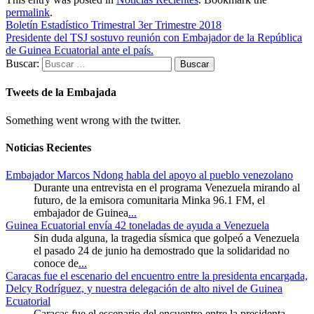
permalink
.
Boletín Estadístico Trimestral 3er Trimestre 2018
Presidente del TSJ sostuvo reunión con Embajador de la República
de Guinea Ecuatorial ante el país.
Buscar:
Tweets de la Embajada
Something went wrong with the twitter.
Noticias Recientes
Embajador Marcos Ndong habla del apoyo al pueblo venezolano
Durante una entrevista en el programa Venezuela mirando al
futuro, de la emisora comunitaria Minka 96.1 FM, el
embajador de Guinea
...
Guinea Ecuatorial envía 42 toneladas de ayuda a Venezuela
Sin duda alguna, la tragedia sísmica que golpeó a Venezuela
el pasado 24 de junio ha demostrado que la solidaridad no
conoce de
...
Caracas fue el escenario del encuentro entre la presidenta encargada,
Delcy Rodríguez, y nuestra delegación de alto nivel de Guinea
Ecuatorial
Caracas fue el escenario del encuentro entre la presidenta