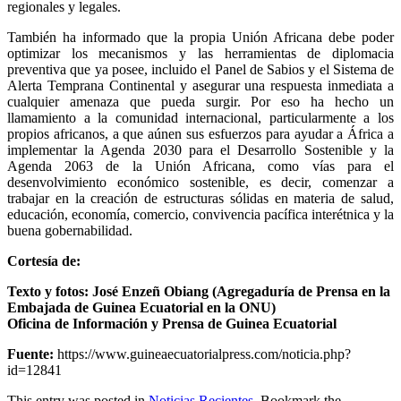
regionales y legales.
También ha informado que la propia Unión Africana debe poder
optimizar los mecanismos y las herramientas de diplomacia
preventiva que ya posee, incluido el Panel de Sabios y el Sistema de
Alerta Temprana Continental y asegurar una respuesta inmediata a
cualquier amenaza que pueda surgir. Por eso ha hecho un
llamamiento a la comunidad internacional, particularmente a los
propios africanos, a que aúnen sus esfuerzos para ayudar a África a
implementar la Agenda 2030 para el Desarrollo Sostenible y la
Agenda 2063 de la Unión Africana, como vías para el
desenvolvimiento económico sostenible, es decir, comenzar a
trabajar en la creación de estructuras sólidas en materia de salud,
educación, economía, comercio, convivencia pacífica interétnica y la
buena gobernabilidad.
Cortesía de:
Texto y fotos: José Enzeñ Obiang (Agregaduría de Prensa en la
Embajada de Guinea Ecuatorial en la ONU)
Oficina de Información y Prensa de Guinea Ecuatorial
Fuente:
https://www.guineaecuatorialpress.com/noticia.php?
id=12841
This entry was posted in
Noticias Recientes
. Bookmark the