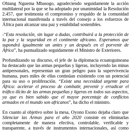
Obiang Nguema Mbasogo, agradeciendo seguidamente la acción
multilateral por la que se ha adoptado por unanimidad la Resolución
2.457, que testimonia el compromiso y respaldo de la comunidad
internacional manifestada a través del consejo a los esfuerzos de
África para alcanzar una paz y estabilidad sostenibles.
-“
Esta resolución, sin lugar a dudas, contribuirá a la protección de
la paz y la seguridad en el continente africano. Esperamos que
supondrá igualmente un antes y un después en el porvenir de
África
”, ha puntualizado seguidamente el Ministro de Exteriores.
Profundizando su discurso, el jefe de la diplomacia ecuatoguineana
ha destacado que las armas pequeñas y ligeras, incluyendo las minas
antipersonales, representan un gran peligro para la supervivencia
humana, pues miles de ellas continúan existiendo con un potencial
para su uso o proliferación. “
Existe una necesidad urgente para
África: acelerar el proceso de combatir, prevenir y erradicar el
tráfico ilícito de las armas pequeñas y ligeras en todos sus aspectos,
ya que es bien sabido que el mayor porcentaje de conflictos
armados en el mundo son africanos
”, ha dicho el ministro.
En cuanto al objetivo sobre la mesa, Oyono Esono dejaba claro que
Silenciar las Armas para el año 2020
consiste en eliminarlas
completamente de manera efectiva, controlable, verificable y
transparente, a través de instrumentos internacionales, así como