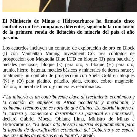
El Ministerio de Minas e Hidrocarburos ha firmado cinco
contratos con tres compañías diferentes, siguiendo la conclusión
de la primera ronda de licitación de minería del país el año
pasado.
Los acuerdos incluyen un contrato de exploración de oro en Block
(I) con Manhattan Mining Investment Co; tres contratos de
prospección con Magnolia Blue LTD en bloque (B) para bauxita y
metales preciosos, bloque (k) para oro, y bloque (H) para oro,
uranio, hierro, bauxita, metales básicos y minerales de tierras raras; y
finalmente un contrato de prospección con Shefa Gold en bloques
(N) y (O) para platino, paladio, plata, cromo, cobre, magnesio,
fósforo, mineral de hierro y minerales relacionados.
-“
La minería es un contribuyente clave al crecimiento económico y
la creación de empleos en África occidental y meridional, y
realmente creemos que es hora de que Guinea Ecuatorial ingrese a
la carrera y comience a desarrollar su potencial en minerales
”,
declaró Gabriel Mbega Obiang Lima, Ministro de Minas e
Hidrocarburos. “
El desarrollo de esta industria es fundamental para
la agenda de diversificación económica del Gobierno y se espera
que cree miles de empleos en el futuro
”, agregó.