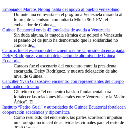
Embajador Marcos Ndong habla del apoyo al pueblo venezolano
Durante una entrevista en el programa Venezuela mirando al
futuro, de la emisora comunitaria Minka 96.1 FM, el
embajador de Guinea
...
Guinea Ecuatorial envía 42 toneladas de ayuda a Venezuela
Sin duda alguna, la tragedia sísmica que golpeó a Venezuela
el pasado 24 de junio ha demostrado que la solidaridad no
conoce de
...
Caracas fue el escenario del encuentro entre la presidenta encargada,
Delcy Rodríguez, y nuestra delegación de alto nivel de Guinea
Ecuatorial
Caracas fue el escenario del encuentro entre la presidenta
encargada, Delcy Rodríguez, y nuestra delegación de alto
nivel de Guinea
...
Canciller Yván Gil sostuvo encuentro con representantes del cuerpo
diplomático africano
Gil reiteró que “el encuentro ha sido fundamental para
fortalecer las relaciones bilaterales entre Venezuela y la Madre
África”. El
...
Instituto “Pedro Gual” y autoridades de Guinea Ecuatorial fortalecen
cooperación académica y diplomática
Como resultado del encuentro, las partes acordaron impulsar
un cronograma inicial de actividades virtuales para el resto de
2026 Caracas,
...