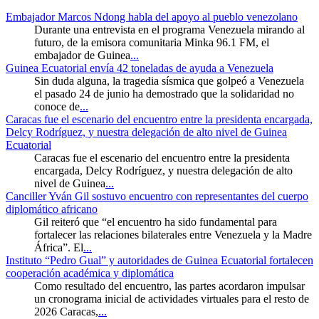
Embajador Marcos Ndong habla del apoyo al pueblo venezolano
Durante una entrevista en el programa Venezuela mirando al
futuro, de la emisora comunitaria Minka 96.1 FM, el
embajador de Guinea
...
Guinea Ecuatorial envía 42 toneladas de ayuda a Venezuela
Sin duda alguna, la tragedia sísmica que golpeó a Venezuela
el pasado 24 de junio ha demostrado que la solidaridad no
conoce de
...
Caracas fue el escenario del encuentro entre la presidenta encargada,
Delcy Rodríguez, y nuestra delegación de alto nivel de Guinea
Ecuatorial
Caracas fue el escenario del encuentro entre la presidenta
encargada, Delcy Rodríguez, y nuestra delegación de alto
nivel de Guinea
...
Canciller Yván Gil sostuvo encuentro con representantes del cuerpo
diplomático africano
Gil reiteró que “el encuentro ha sido fundamental para
fortalecer las relaciones bilaterales entre Venezuela y la Madre
África”. El
...
Instituto “Pedro Gual” y autoridades de Guinea Ecuatorial fortalecen
cooperación académica y diplomática
Como resultado del encuentro, las partes acordaron impulsar
un cronograma inicial de actividades virtuales para el resto de
2026 Caracas,
...