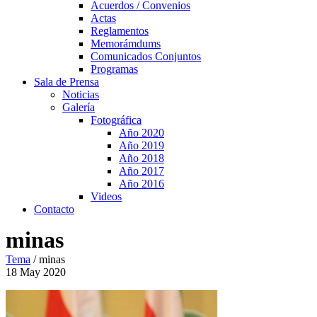
Acuerdos / Convenios
Actas
Reglamentos
Memorámdums
Comunicados Conjuntos
Programas
Sala de Prensa
Noticias
Galería
Fotográfica
Año 2020
Año 2019
Año 2018
Año 2017
Año 2016
Videos
Contacto
minas
Tema
/
minas
18
May
2020