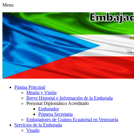
Menu
Página Principal
Misión y Visión
Breve Historial e Información de la Embajada
Personal Diplomático Acreditado
Embajador
Primera Secretaria
Embajadores de Guinea Ecuatorial en Venezuela
Servicios de la Embajada
Visado