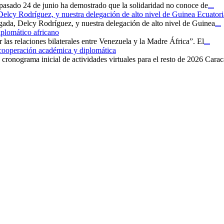
 pasado 24 de junio ha demostrado que la solidaridad no conoce de
...
 Delcy Rodríguez, y nuestra delegación de alto nivel de Guinea Ecuatori
rgada, Delcy Rodríguez, y nuestra delegación de alto nivel de Guinea
...
iplomático africano
r las relaciones bilaterales entre Venezuela y la Madre África”. El
...
 cooperación académica y diplomática
cronograma inicial de actividades virtuales para el resto de 2026 Carac