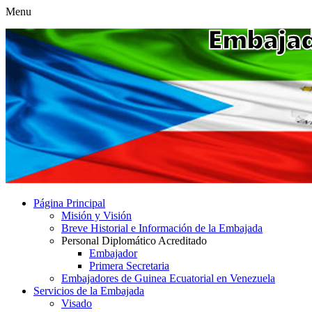
Menu
Página Principal
Misión y Visión
Breve Historial e Información de la Embajada
Personal Diplomático Acreditado
Embajador
Primera Secretaria
Embajadores de Guinea Ecuatorial en Venezuela
Servicios de la Embajada
Visado