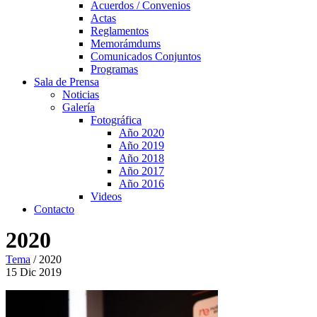
Acuerdos / Convenios
Actas
Reglamentos
Memorámdums
Comunicados Conjuntos
Programas
Sala de Prensa
Noticias
Galería
Fotográfica
Año 2020
Año 2019
Año 2018
Año 2017
Año 2016
Videos
Contacto
2020
Tema
/
2020
15
Dic
2019