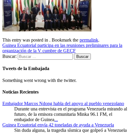
This entry was posted in . Bookmark the
permalink
.
Guinea Ecuatorial participa en las reuniones preliminares para la
organización de la V cumbre de GECF
Buscar:
Tweets de la Embajada
Something went wrong with the twitter.
Noticias Recientes
Embajador Marcos Ndong habla del apoyo al pueblo venezolano
Durante una entrevista en el programa Venezuela mirando al
futuro, de la emisora comunitaria Minka 96.1 FM, el
embajador de Guinea
...
Guinea Ecuatorial envía 42 toneladas de ayuda a Venezuela
Sin duda alguna, la tragedia sísmica que golpeó a Venezuela