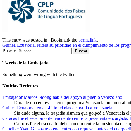
This entry was posted in . Bookmark the
permalink
.
Guinea Ecuatorial reitera su prioridad en el cumplimiento de los pro
Buscar:
Tweets de la Embajada
Something went wrong with the twitter.
Noticias Recientes
Embajador Marcos Ndong habla del apoyo al pueblo venezolano
Durante una entrevista en el programa Venezuela mirando al f
Guinea Ecuatorial envía 42 toneladas de ayuda a Venezuela
Sin duda alguna, la tragedia sísmica que golpeó a Venezuela el
Caracas fue el escenario del encuentro entre la presidenta encargada,
Caracas fue el escenario del encuentro entre la presidenta enca
Canciller Yván Gil sostuvo encuentro con representantes del cuerpo d