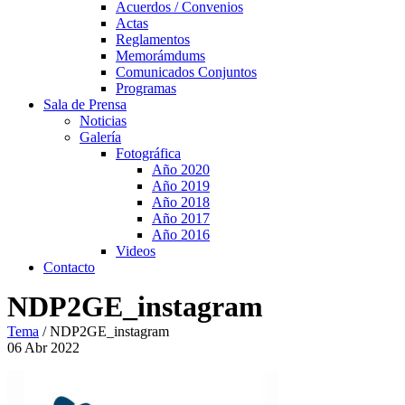
Acuerdos / Convenios
Actas
Reglamentos
Memorámdums
Comunicados Conjuntos
Programas
Sala de Prensa
Noticias
Galería
Fotográfica
Año 2020
Año 2019
Año 2018
Año 2017
Año 2016
Videos
Contacto
NDP2GE_instagram
Tema
/
NDP2GE_instagram
06
Abr
2022