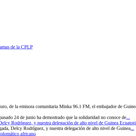
gramas de la CPLP
uturo, de la emisora comunitaria Minka 96.1 FM, el embajador de Guine
 pasado 24 de junio ha demostrado que la solidaridad no conoce de
...
 Delcy Rodríguez, y nuestra delegación de alto nivel de Guinea Ecuatori
rgada, Delcy Rodríguez, y nuestra delegación de alto nivel de Guinea
...
iplomático africano