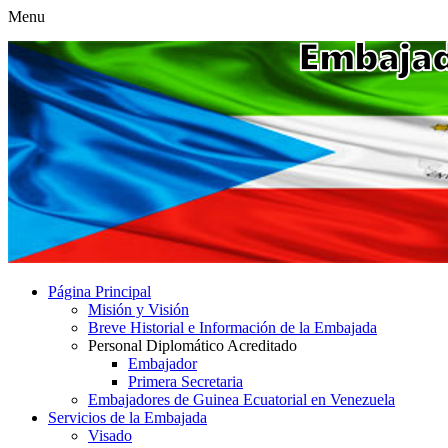
Menu
Página Principal
Misión y Visión
Breve Historial e Información de la Embajada
Personal Diplomático Acreditado
Embajador
Primera Secretaria
Embajadores de Guinea Ecuatorial en Venezuela
Servicios de la Embajada
Visado