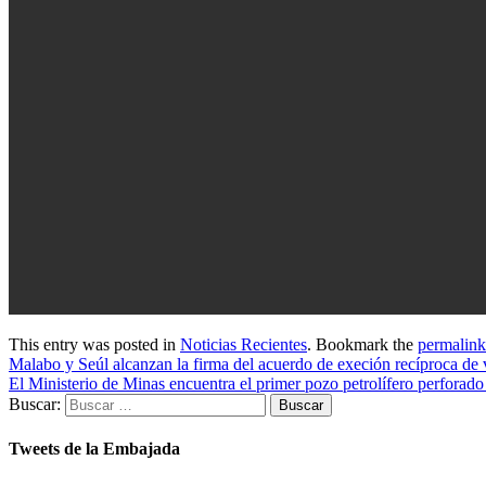
This entry was posted in
Noticias Recientes
. Bookmark the
permalink
Malabo y Seúl alcanzan la firma del acuerdo de execión recíproca de 
El Ministerio de Minas encuentra el primer pozo petrolífero perforado
Buscar:
Tweets de la Embajada