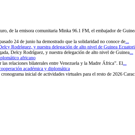
uturo, de la emisora comunitaria Minka 96.1 FM, el embajador de Guine
 pasado 24 de junio ha demostrado que la solidaridad no conoce de
...
 Delcy Rodríguez, y nuestra delegación de alto nivel de Guinea Ecuatori
rgada, Delcy Rodríguez, y nuestra delegación de alto nivel de Guinea
...
iplomático africano
r las relaciones bilaterales entre Venezuela y la Madre África”. El
...
 cooperación académica y diplomática
cronograma inicial de actividades virtuales para el resto de 2026 Carac