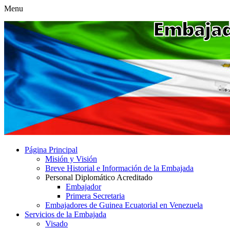
Menu
Página Principal
Misión y Visión
Breve Historial e Información de la Embajada
Personal Diplomático Acreditado
Embajador
Primera Secretaria
Embajadores de Guinea Ecuatorial en Venezuela
Servicios de la Embajada
Visado