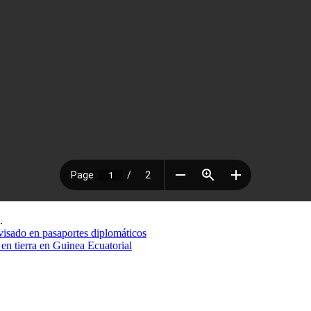
.
visado en pasaportes diplomáticos
 en tierra en Guinea Ecuatorial