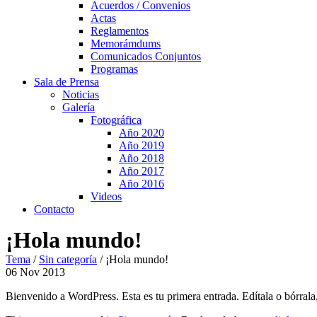
Acuerdos / Convenios
Actas
Reglamentos
Memorámdums
Comunicados Conjuntos
Programas
Sala de Prensa
Noticias
Galería
Fotográfica
Año 2020
Año 2019
Año 2018
Año 2017
Año 2016
Videos
Contacto
¡Hola mundo!
Tema
/
Sin categoría
/
¡Hola mundo!
06
Nov
2013
Bienvenido a WordPress. Esta es tu primera entrada. Edítala o bórrala