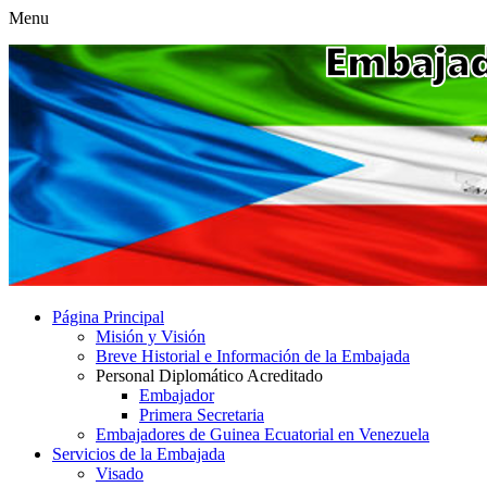
Menu
Página Principal
Misión y Visión
Breve Historial e Información de la Embajada
Personal Diplomático Acreditado
Embajador
Primera Secretaria
Embajadores de Guinea Ecuatorial en Venezuela
Servicios de la Embajada
Visado