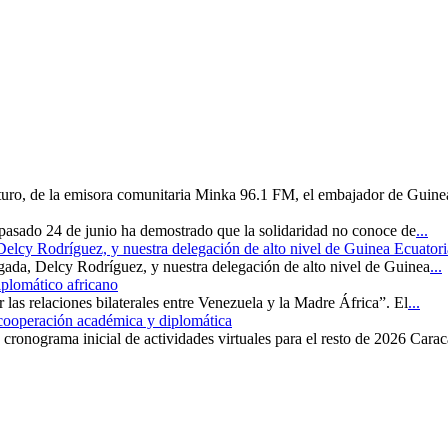
uturo, de la emisora comunitaria Minka 96.1 FM, el embajador de Guine
 pasado 24 de junio ha demostrado que la solidaridad no conoce de
...
 Delcy Rodríguez, y nuestra delegación de alto nivel de Guinea Ecuatori
rgada, Delcy Rodríguez, y nuestra delegación de alto nivel de Guinea
...
iplomático africano
r las relaciones bilaterales entre Venezuela y la Madre África”. El
...
 cooperación académica y diplomática
cronograma inicial de actividades virtuales para el resto de 2026 Carac