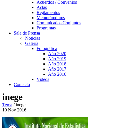
Acuerdos / Convenios
Actas
Reglamentos
Memorámdums
Comunicados Conjuntos
Programas
Sala de Prensa
Noticias
Galería
Fotográfica
Año 2020
Año 2019
Año 2018
Año 2017
Año 2016
Videos
Contacto
inege
Tema
/
inege
19
Nov
2016