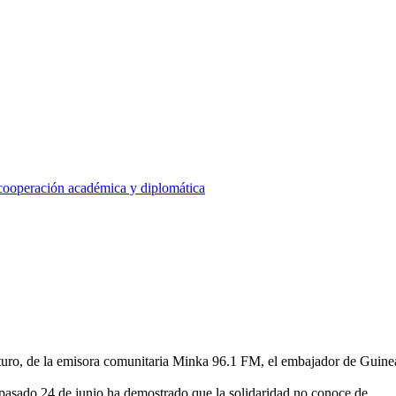
 cooperación académica y diplomática
uturo, de la emisora comunitaria Minka 96.1 FM, el embajador de Guine
 pasado 24 de junio ha demostrado que la solidaridad no conoce de
...