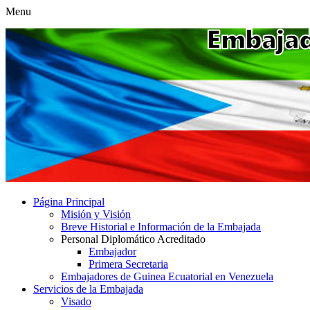
Menu
Página Principal
Misión y Visión
Breve Historial e Información de la Embajada
Personal Diplomático Acreditado
Embajador
Primera Secretaria
Embajadores de Guinea Ecuatorial en Venezuela
Servicios de la Embajada
Visado