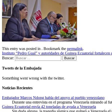
This entry was posted in . Bookmark the
permalink
.
Instituto “Pedro Gual” y autoridades de Guinea Ecuatorial fortalecen
Buscar:
Tweets de la Embajada
Something went wrong with the twitter.
Noticias Recientes
Embajador Marcos Ndong habla del apoyo al pueblo venezolano
Durante una entrevista en el programa Venezuela mirando al f
Guinea Ecuatorial envía 42 toneladas de ayuda a Venezuela
Sin duda alguna, la tragedia sísmica que golpeó a Venezuela el