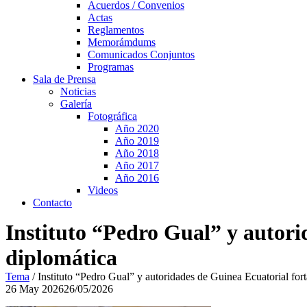
Acuerdos / Convenios
Actas
Reglamentos
Memorámdums
Comunicados Conjuntos
Programas
Sala de Prensa
Noticias
Galería
Fotográfica
Año 2020
Año 2019
Año 2018
Año 2017
Año 2016
Videos
Contacto
Instituto “Pedro Gual” y autori
diplomática
Tema
/
Instituto “Pedro Gual” y autoridades de Guinea Ecuatorial fo
26
May
2026
26/05/2026