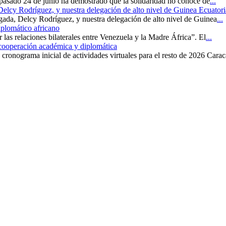
 pasado 24 de junio ha demostrado que la solidaridad no conoce de
...
 Delcy Rodríguez, y nuestra delegación de alto nivel de Guinea Ecuatori
rgada, Delcy Rodríguez, y nuestra delegación de alto nivel de Guinea
...
iplomático africano
r las relaciones bilaterales entre Venezuela y la Madre África”. El
...
 cooperación académica y diplomática
cronograma inicial de actividades virtuales para el resto de 2026 Carac