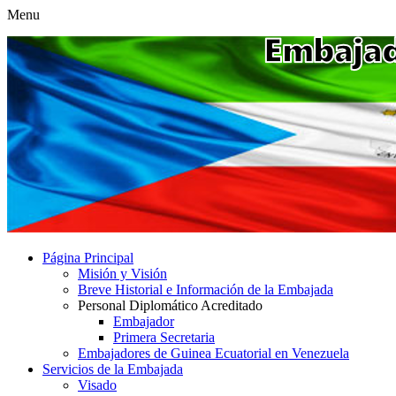
Menu
Página Principal
Misión y Visión
Breve Historial e Información de la Embajada
Personal Diplomático Acreditado
Embajador
Primera Secretaria
Embajadores de Guinea Ecuatorial en Venezuela
Servicios de la Embajada
Visado