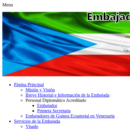
Menu
Página Principal
Misión y Visión
Breve Historial e Información de la Embajada
Personal Diplomático Acreditado
Embajador
Primera Secretaria
Embajadores de Guinea Ecuatorial en Venezuela
Servicios de la Embajada
Visado