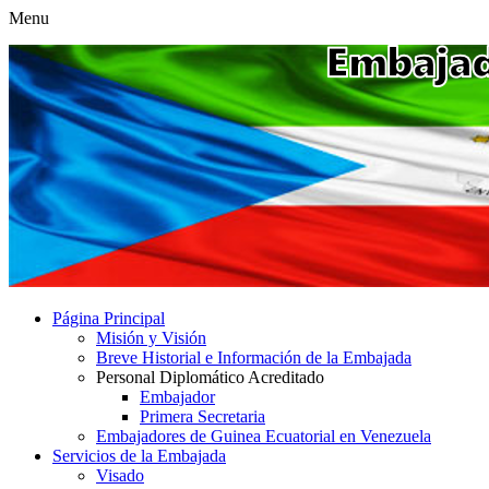
Menu
Página Principal
Misión y Visión
Breve Historial e Información de la Embajada
Personal Diplomático Acreditado
Embajador
Primera Secretaria
Embajadores de Guinea Ecuatorial en Venezuela
Servicios de la Embajada
Visado