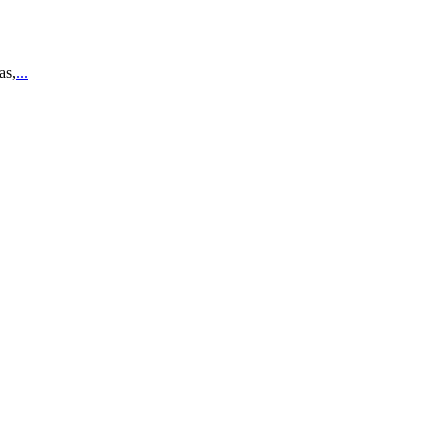
as,
...