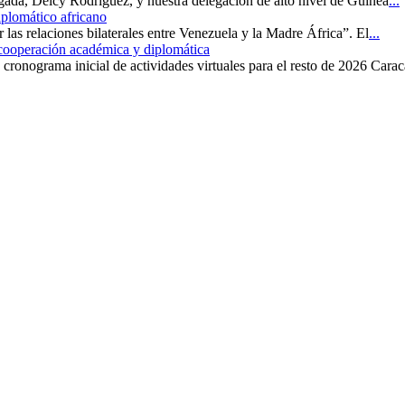
rgada, Delcy Rodríguez, y nuestra delegación de alto nivel de Guinea
...
iplomático africano
r las relaciones bilaterales entre Venezuela y la Madre África”. El
...
 cooperación académica y diplomática
cronograma inicial de actividades virtuales para el resto de 2026 Carac