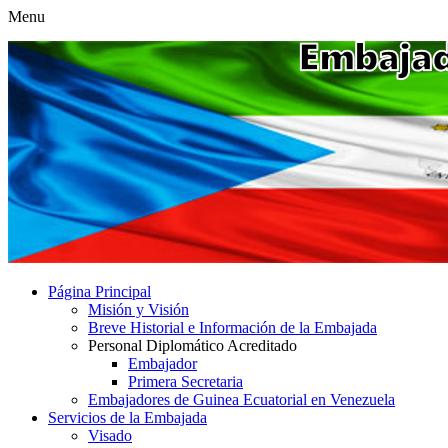
Menu
Página Principal
Misión y Visión
Breve Historial e Información de la Embajada
Personal Diplomático Acreditado
Embajador
Primera Secretaria
Embajadores de Guinea Ecuatorial en Venezuela
Servicios de la Embajada
Visado