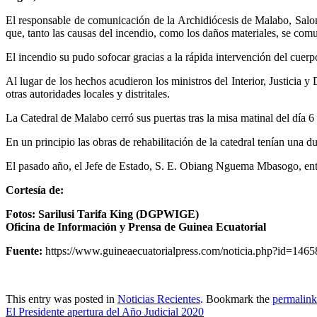
El responsable de comunicación de la Archidiócesis de Malabo, Salo
que, tanto las causas del incendio, como los daños materiales, se comun
El incendio su pudo sofocar gracias a la rápida intervención del cuer
Al lugar de los hechos acudieron los ministros del Interior, Justicia
otras autoridades locales y distritales.
La Catedral de Malabo cerró sus puertas tras la misa matinal del día 6
En un principio las obras de rehabilitación de la catedral tenían una d
El pasado año, el Jefe de Estado, S. E. Obiang Nguema Mbasogo, entr
Cortesía de:
Fotos: Sarilusi Tarifa King (DGPWIGE)
Oficina de Información y Prensa de Guinea Ecuatorial
Fuente:
https://www.guineaecuatorialpress.com/noticia.php?id=1465
This entry was posted in
Noticias Recientes
. Bookmark the
permalink
El Presidente apertura del Año Judicial 2020