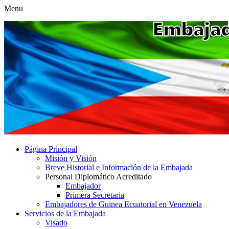
Menu
Página Principal
Misión y Visión
Breve Historial e Información de la Embajada
Personal Diplomático Acreditado
Embajador
Primera Secretaria
Embajadores de Guinea Ecuatorial en Venezuela
Servicios de la Embajada
Visado