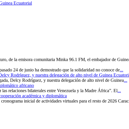
Guinea Ecuatorial
uturo, de la emisora comunitaria Minka 96.1 FM, el embajador de Guine
 pasado 24 de junio ha demostrado que la solidaridad no conoce de
...
 Delcy Rodríguez, y nuestra delegación de alto nivel de Guinea Ecuatori
rgada, Delcy Rodríguez, y nuestra delegación de alto nivel de Guinea
...
iplomático africano
r las relaciones bilaterales entre Venezuela y la Madre África”. El
...
 cooperación académica y diplomática
cronograma inicial de actividades virtuales para el resto de 2026 Carac