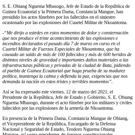
S. E. Obiang Nguema Mbasogo, Jefe de Estado de la República de
Guinea Ecuatorial y la Primera Dama, Constancia Mangue, han
presidido los actos fúnebres por los fallecidos en el siniestro
ocasionado por las explosiones del Cuartel Militar de Nkoantoma.
-“Me dirijo a ustedes en estos momentos de dolor y consternación
que nos produce el triste acontecimiento de las explosiones e
incendios declarados el pasado día 7 de marzo en curso en el
Cuartel Militar de Fuerzas Especiales de Nkoantoma, que ha
causado un saldo de más de 100 fallecidos y más de 600 heridos de
distintos niveles de gravedad e importantes daños materiales a las
infraestructuras públicas y privadas de la ciudad de Bata, pidiendo
al pueblo de Guinea Ecuatorial que haga prueba de su madurez
política, mantenga la calma y defienda la paz, exigencias que nos
demanda la nación en estos tristes y terribles momentos”.
Así se ha expresado este viernes, 12 de marzo del 2021, el
Presidente de la República, Jefe de Estado y Gobierno, S. E. Obiang
Nguema Mbasogo, durante el acto fúnebre por los militares y civiles
fallecidos por las explosiones de la armería de Nkoantoma.
En presencia de la Primera Dama, Constancia Mangue de Obiang,
el Vicepresidente de la República, Encargado de la Defensa
Nacional y Seguridad de Estado, Teodoro Nguema Obiang
Mangue, así como presidentes de órganos constitucionales,