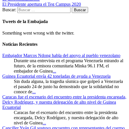
El Presidente apertura el Teg Campus 2020
Buscar:
Tweets de la Embajada
Something went wrong with the twitter.
Noticias Recientes
Embajador Marcos Ndong habla del apoyo al pueblo venezolano
Durante una entrevista en el programa Venezuela mirando al
futuro, de la emisora comunitaria Minka 96.1 FM, el
embajador de Guinea
...
Guinea Ecuatorial envía 42 toneladas de ayuda a Venezuela
Sin duda alguna, la tragedia sísmica que golpeó a Venezuela
el pasado 24 de junio ha demostrado que la solidaridad no
conoce de
...
Caracas fue el escenario del encuentro entre la presidenta encargada,
Delcy Rodríguez, y nuestra delegación de alto nivel de Guinea
Ecuatorial
Caracas fue el escenario del encuentro entre la presidenta
encargada, Delcy Rodríguez, y nuestra delegación de alto
nivel de Guinea
...
Canciller Yván Gil sostuvo encuentro con representantes del cuerpo