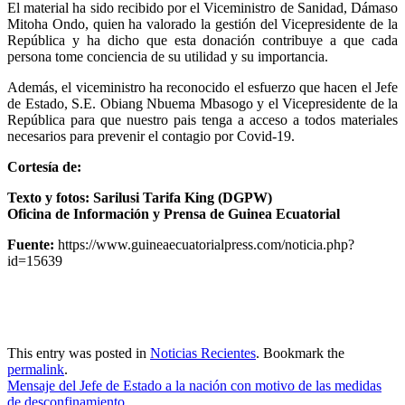
El material ha sido recibido por el Viceministro de Sanidad, Dámaso
Mitoha Ondo, quien ha valorado la gestión del Vicepresidente de la
República y ha dicho que esta donación contribuye a que cada
persona tome conciencia de su utilidad y su importancia.
Además, el viceministro ha reconocido el esfuerzo que hacen el Jefe
de Estado, S.E. Obiang Nbuema Mbasogo y el Vicepresidente de la
República para que nuestro pais tenga a acceso a todos materiales
necesarios para prevenir el contagio por Covid-19.
Cortesía de:
Texto y fotos: Sarilusi Tarifa King (DGPW)
Oficina de Información y Prensa de Guinea Ecuatorial
Fuente:
https://www.guineaecuatorialpress.com/noticia.php?
id=15639
This entry was posted in
Noticias Recientes
. Bookmark the
permalink
.
Mensaje del Jefe de Estado a la nación con motivo de las medidas
de desconfinamiento