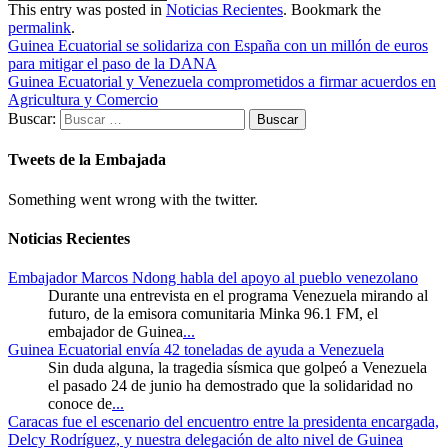
This entry was posted in
Noticias Recientes
. Bookmark the
permalink
.
Guinea Ecuatorial se solidariza con España con un millón de euros
para mitigar el paso de la DANA
Guinea Ecuatorial y Venezuela comprometidos a firmar acuerdos en
Agricultura y Comercio
Buscar:
Tweets de la Embajada
Something went wrong with the twitter.
Noticias Recientes
Embajador Marcos Ndong habla del apoyo al pueblo venezolano
Durante una entrevista en el programa Venezuela mirando al
futuro, de la emisora comunitaria Minka 96.1 FM, el
embajador de Guinea
...
Guinea Ecuatorial envía 42 toneladas de ayuda a Venezuela
Sin duda alguna, la tragedia sísmica que golpeó a Venezuela
el pasado 24 de junio ha demostrado que la solidaridad no
conoce de
...
Caracas fue el escenario del encuentro entre la presidenta encargada,
Delcy Rodríguez, y nuestra delegación de alto nivel de Guinea