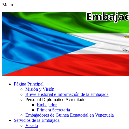
Menu
Página Principal
Misión y Visión
Breve Historial e Información de la Embajada
Personal Diplomático Acreditado
Embajador
Primera Secretaria
Embajadores de Guinea Ecuatorial en Venezuela
Servicios de la Embajada
Visado