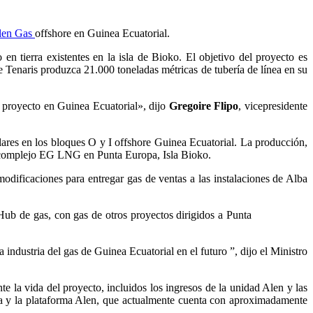
Alen Gas
offshore en Guinea Ecuatorial.
en tierra existentes en la isla de Bioko. El objetivo del proyecto es
e Tenaris produzca 21.000 toneladas métricas de tubería de línea en su
 proyecto en Guinea Ecuatorial», dijo
Gregoire Flipo
, vicepresidente
lares en los bloques O y I offshore Guinea Ecuatorial. La producción,
el complejo EG LNG en Punta Europa, Isla Bioko.
odificaciones para entregar gas de ventas a las instalaciones de Alba
ub de gas, con gas de otros proyectos dirigidos a Punta
industria del gas de Guinea Ecuatorial en el futuro ”, dijo el Ministro
e la vida del proyecto, incluidos los ingresos de la unidad Alen y las
pa y la plataforma Alen, que actualmente cuenta con aproximadamente