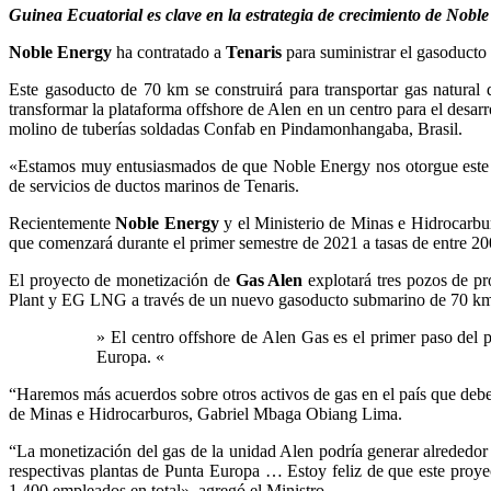
Guinea Ecuatorial es clave en la estrategia de crecimiento de Nobl
Noble Energy
ha contratado a
Tenaris
para suministrar el gasoducto
Este gasoducto de 70 km se construirá para transportar gas natural d
transformar la plataforma offshore de Alen en un centro para el desar
molino de tuberías soldadas Confab en Pindamonhangaba, Brasil.
«Estamos muy entusiasmados de que Noble Energy nos otorgue este co
de servicios de ductos marinos de Tenaris.
Recientemente
Noble Energy
y el Ministerio de Minas e Hidrocarbur
que comenzará durante el primer semestre de 2021 a tasas de entre 2
El proyecto de monetización de
Gas Alen
explotará tres pozos de pr
Plant y EG LNG a través de un nuevo gasoducto submarino de 70 km 
» El centro offshore de Alen Gas es el primer paso del
Europa. «
“Haremos más acuerdos sobre otros activos de gas en el país que deben
de Minas e Hidrocarburos, Gabriel Mbaga Obiang Lima.
“La monetización del gas de la unidad Alen podría generar alrededor d
respectivas plantas de Punta Europa … Estoy feliz de que este proy
1,400 empleados en total», agregó el Ministro.