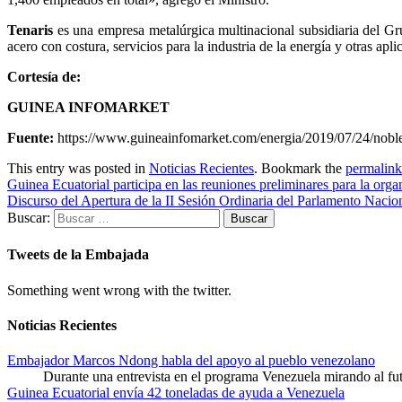
Tenaris
es una empresa metalúrgica multinacional subsidiaria del Gru
acero con costura, servicios para la industria de la energía y otras apli
Cortesía de:
GUINEA INFOMARKET
Fuente:
https://www.guineainfomarket.com/energia/2019/07/24/noble-e
This entry was posted in
Noticias Recientes
. Bookmark the
permalink
Guinea Ecuatorial participa en las reuniones preliminares para la o
Discurso del Apertura de la II Sesión Ordinaria del Parlamento Nacio
Buscar:
Tweets de la Embajada
Something went wrong with the twitter.
Noticias Recientes
Embajador Marcos Ndong habla del apoyo al pueblo venezolano
Durante una entrevista en el programa Venezuela mirando al f
Guinea Ecuatorial envía 42 toneladas de ayuda a Venezuela