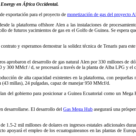
e Energy en África Occidental.
 de exportación para el proyecto de
monetización de gas del proyecto 
esde la plataforma offshore Alen a las instalaciones de procesamiento 
rollo de futuros yacimientos de gas en el Golfo de Guinea. Se espera qu
ntrato y esperamos demostrar la solidez técnica de Tenaris para este
os aprobaron el desarrollo de gas natural Alen por 330 millones de dó
00 y 300 MMcf / d, se procesará a través de la planta de Alba LPG y 
oducción de alta capacidad existentes en la plataforma, con pequeñas m
(43 millas), 24 pulgadas, capaz de manejar 950 MMcf/d.
 plan del gobierno para posicionar a Guinea Ecuatorial como un Mega H
 desarrollarse. El desarrollo del
Gas Mega Hub
asegurará una próspera 
e 1.5-2 mil millones de dolares en ingresos estatales adicionales durant
ecto apoyará el empleo de los ecuatoguineanos en las plantas de Euro