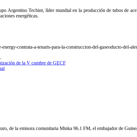
po Argentino Techint, líder mundial en la producción de tubos de acer
caciones energéticas.
nergy-contrata-a-tenaris-para-la-construccion-del-gaseoducto-del-alen
.
rganización de la V cumbre de GECF
nal
uturo, de la emisora comunitaria Minka 96.1 FM, el embajador de Guine