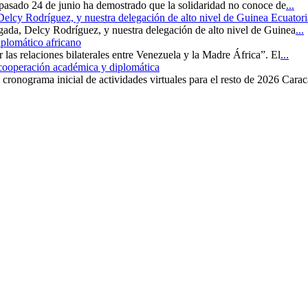
 pasado 24 de junio ha demostrado que la solidaridad no conoce de
...
 Delcy Rodríguez, y nuestra delegación de alto nivel de Guinea Ecuatori
rgada, Delcy Rodríguez, y nuestra delegación de alto nivel de Guinea
...
iplomático africano
r las relaciones bilaterales entre Venezuela y la Madre África”. El
...
 cooperación académica y diplomática
cronograma inicial de actividades virtuales para el resto de 2026 Carac