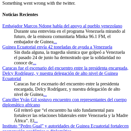
Something went wrong with the twitter.
Noticias Recientes
Embajador Marcos Ndong habla del apoyo al pueblo venezolano
Durante una entrevista en el programa Venezuela mirando al
futuro, de la emisora comunitaria Minka 96.1 FM, el
embajador de Guinea
...
Guinea Ecuatorial envía 42 toneladas de ayuda a Venezuela
Sin duda alguna, la tragedia sísmica que golpeó a Venezuela
el pasado 24 de junio ha demostrado que la solidaridad no
conoce de
...
Caracas fue el escenario del encuentro entre la presidenta encargada,
Delcy Rodríguez, y nuestra delegación de alto nivel de Guinea
Ecuatorial
Caracas fue el escenario del encuentro entre la presidenta
encargada, Delcy Rodríguez, y nuestra delegación de alto
nivel de Guinea
...
Canciller Yván Gil sostuvo encuentro con representantes del cuerpo
diplomático africano
Gil reiteró que “el encuentro ha sido fundamental para
fortalecer las relaciones bilaterales entre Venezuela y la Madre
África”. El
...
Instituto “Pedro Gual” y autoridades de Guinea Ecuatorial fortalecen