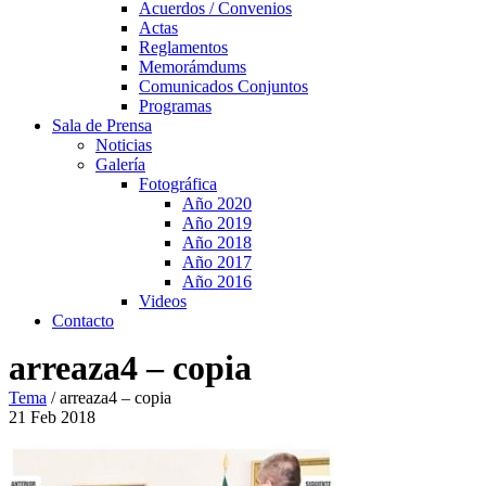
Acuerdos / Convenios
Actas
Reglamentos
Memorámdums
Comunicados Conjuntos
Programas
Sala de Prensa
Noticias
Galería
Fotográfica
Año 2020
Año 2019
Año 2018
Año 2017
Año 2016
Videos
Contacto
arreaza4 – copia
Tema
/
arreaza4 – copia
21
Feb
2018