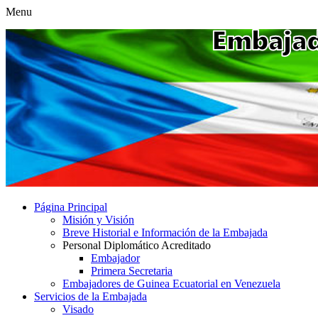
Menu
Página Principal
Misión y Visión
Breve Historial e Información de la Embajada
Personal Diplomático Acreditado
Embajador
Primera Secretaria
Embajadores de Guinea Ecuatorial en Venezuela
Servicios de la Embajada
Visado