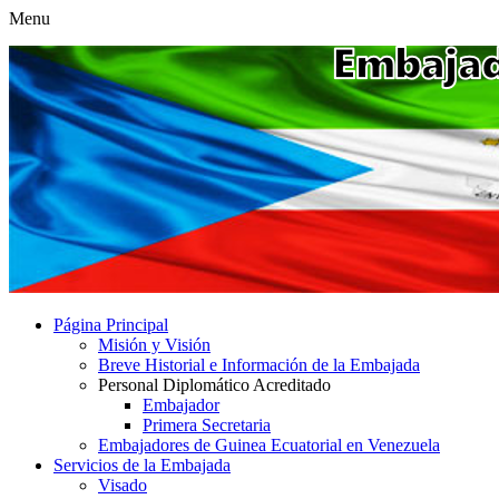
Menu
Página Principal
Misión y Visión
Breve Historial e Información de la Embajada
Personal Diplomático Acreditado
Embajador
Primera Secretaria
Embajadores de Guinea Ecuatorial en Venezuela
Servicios de la Embajada
Visado