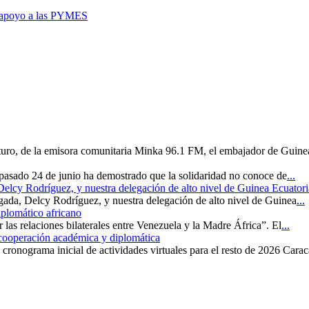
 y apoyo a las PYMES
uturo, de la emisora comunitaria Minka 96.1 FM, el embajador de Guine
 pasado 24 de junio ha demostrado que la solidaridad no conoce de
...
 Delcy Rodríguez, y nuestra delegación de alto nivel de Guinea Ecuatori
rgada, Delcy Rodríguez, y nuestra delegación de alto nivel de Guinea
...
iplomático africano
r las relaciones bilaterales entre Venezuela y la Madre África”. El
...
 cooperación académica y diplomática
cronograma inicial de actividades virtuales para el resto de 2026 Carac