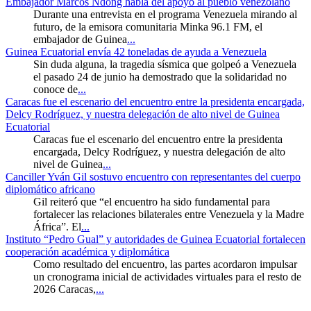
Embajador Marcos Ndong habla del apoyo al pueblo venezolano
Durante una entrevista en el programa Venezuela mirando al
futuro, de la emisora comunitaria Minka 96.1 FM, el
embajador de Guinea
...
Guinea Ecuatorial envía 42 toneladas de ayuda a Venezuela
Sin duda alguna, la tragedia sísmica que golpeó a Venezuela
el pasado 24 de junio ha demostrado que la solidaridad no
conoce de
...
Caracas fue el escenario del encuentro entre la presidenta encargada,
Delcy Rodríguez, y nuestra delegación de alto nivel de Guinea
Ecuatorial
Caracas fue el escenario del encuentro entre la presidenta
encargada, Delcy Rodríguez, y nuestra delegación de alto
nivel de Guinea
...
Canciller Yván Gil sostuvo encuentro con representantes del cuerpo
diplomático africano
Gil reiteró que “el encuentro ha sido fundamental para
fortalecer las relaciones bilaterales entre Venezuela y la Madre
África”. El
...
Instituto “Pedro Gual” y autoridades de Guinea Ecuatorial fortalecen
cooperación académica y diplomática
Como resultado del encuentro, las partes acordaron impulsar
un cronograma inicial de actividades virtuales para el resto de
2026 Caracas,
...