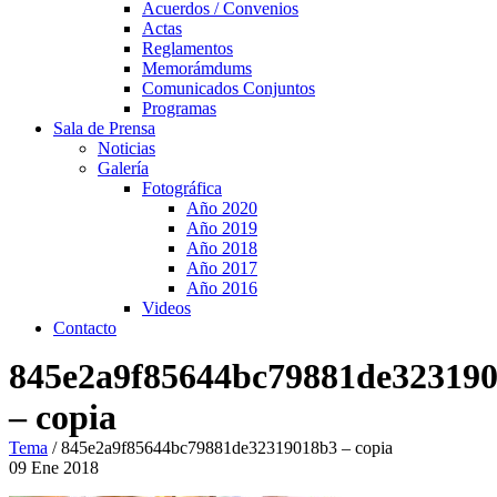
Acuerdos / Convenios
Actas
Reglamentos
Memorámdums
Comunicados Conjuntos
Programas
Sala de Prensa
Noticias
Galería
Fotográfica
Año 2020
Año 2019
Año 2018
Año 2017
Año 2016
Videos
Contacto
845e2a9f85644bc79881de32319
– copia
Tema
/
845e2a9f85644bc79881de32319018b3 – copia
09
Ene
2018