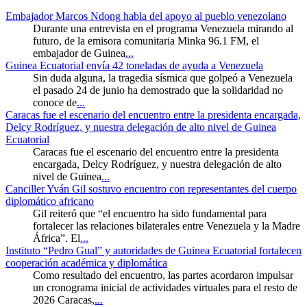
Embajador Marcos Ndong habla del apoyo al pueblo venezolano
Durante una entrevista en el programa Venezuela mirando al
futuro, de la emisora comunitaria Minka 96.1 FM, el
embajador de Guinea
...
Guinea Ecuatorial envía 42 toneladas de ayuda a Venezuela
Sin duda alguna, la tragedia sísmica que golpeó a Venezuela
el pasado 24 de junio ha demostrado que la solidaridad no
conoce de
...
Caracas fue el escenario del encuentro entre la presidenta encargada,
Delcy Rodríguez, y nuestra delegación de alto nivel de Guinea
Ecuatorial
Caracas fue el escenario del encuentro entre la presidenta
encargada, Delcy Rodríguez, y nuestra delegación de alto
nivel de Guinea
...
Canciller Yván Gil sostuvo encuentro con representantes del cuerpo
diplomático africano
Gil reiteró que “el encuentro ha sido fundamental para
fortalecer las relaciones bilaterales entre Venezuela y la Madre
África”. El
...
Instituto “Pedro Gual” y autoridades de Guinea Ecuatorial fortalecen
cooperación académica y diplomática
Como resultado del encuentro, las partes acordaron impulsar
un cronograma inicial de actividades virtuales para el resto de
2026 Caracas,
...