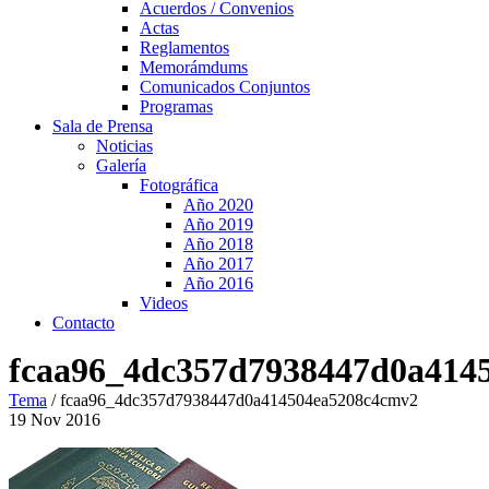
Acuerdos / Convenios
Actas
Reglamentos
Memorámdums
Comunicados Conjuntos
Programas
Sala de Prensa
Noticias
Galería
Fotográfica
Año 2020
Año 2019
Año 2018
Año 2017
Año 2016
Videos
Contacto
fcaa96_4dc357d7938447d0a414
Tema
/
fcaa96_4dc357d7938447d0a414504ea5208c4cmv2
19
Nov
2016