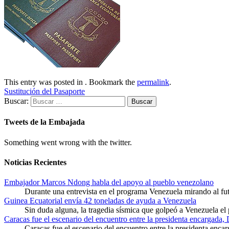
This entry was posted in . Bookmark the
permalink
.
Sustitución del Pasaporte
Buscar:
Tweets de la Embajada
Something went wrong with the twitter.
Noticias Recientes
Embajador Marcos Ndong habla del apoyo al pueblo venezolano
Durante una entrevista en el programa Venezuela mirando al f
Guinea Ecuatorial envía 42 toneladas de ayuda a Venezuela
Sin duda alguna, la tragedia sísmica que golpeó a Venezuela el
Caracas fue el escenario del encuentro entre la presidenta encargada,
Caracas fue el escenario del encuentro entre la presidenta enca