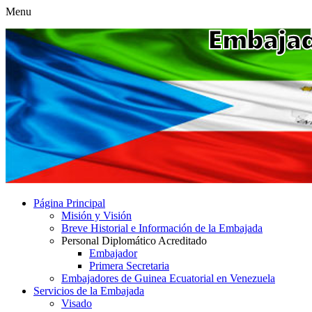
Menu
Página Principal
Misión y Visión
Breve Historial e Información de la Embajada
Personal Diplomático Acreditado
Embajador
Primera Secretaria
Embajadores de Guinea Ecuatorial en Venezuela
Servicios de la Embajada
Visado