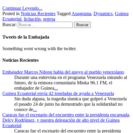
Continuar Leyendo...
Posted in
Noticias Recientes
Tagged
Anagrama
,
Dynamics
,
Guinea
Ecuatorial
,
licitación
,
segesa
Buscar:
Tweets de la Embajada
Something went wrong with the twitter.
Noticias Recientes
Embajador Marcos Ndong habla del apoyo al pueblo venezolano
Durante una entrevista en el programa Venezuela mirando al
futuro, de la emisora comunitaria Minka 96.1 FM, el
embajador de Guinea
...
Guinea Ecuatorial envía 42 toneladas de ayuda a Venezuela
Sin duda alguna, la tragedia sísmica que golpeó a Venezuela
el pasado 24 de junio ha demostrado que la solidaridad no
conoce de
...
Caracas fue el escenario del encuentro entre la presidenta encargada,
Delcy Rodríguez, y nuestra delegación de alto nivel de Guinea
Ecuatorial
Caracas fue el escenario del encuentro entre la presidenta