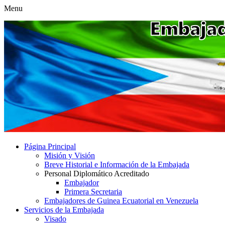
Menu
Página Principal
Misión y Visión
Breve Historial e Información de la Embajada
Personal Diplomático Acreditado
Embajador
Primera Secretaria
Embajadores de Guinea Ecuatorial en Venezuela
Servicios de la Embajada
Visado