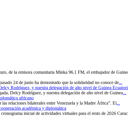
uturo, de la emisora comunitaria Minka 96.1 FM, el embajador de Guine
 pasado 24 de junio ha demostrado que la solidaridad no conoce de
...
 Delcy Rodríguez, y nuestra delegación de alto nivel de Guinea Ecuatori
rgada, Delcy Rodríguez, y nuestra delegación de alto nivel de Guinea
...
iplomático africano
r las relaciones bilaterales entre Venezuela y la Madre África”. El
...
 cooperación académica y diplomática
cronograma inicial de actividades virtuales para el resto de 2026 Carac