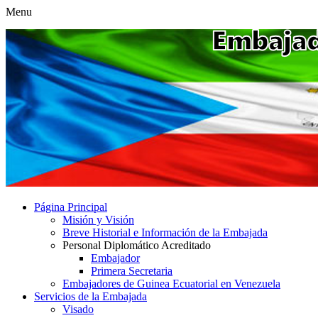
Menu
Página Principal
Misión y Visión
Breve Historial e Información de la Embajada
Personal Diplomático Acreditado
Embajador
Primera Secretaria
Embajadores de Guinea Ecuatorial en Venezuela
Servicios de la Embajada
Visado