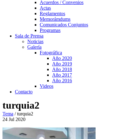
Acuerdos / Convenios
Actas
Reglamentos
Memorámdums
Comunicados Conjuntos
Programas
Sala de Prensa
Noticias
Galería
Fotográfica
Año 2020
Año 2019
Año 2018
Año 2017
Año 2016
Videos
Contacto
turquia2
Tema
/
turquia2
24
Jul
2020