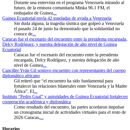
Durante una entrevista en el programa Venezuela mirando al
futuro, de la emisora comunitaria Minka 96.1 FM, el
embajador de Guinea
...
Guinea Ecuatorial envía 42 toneladas de ayuda a Venezuela
Sin duda alguna, la tragedia sísmica que golpeó a Venezuela
el pasado 24 de junio ha demostrado que la solidaridad no
conoce de
...
Caracas fue el escenario del encuentro entre la presidenta encargada,
Delcy Rodríguez, y nuestra delegación de alto nivel de Guinea
Ecuatorial
Caracas fue el escenario del encuentro entre la presidenta
encargada, Delcy Rodríguez, y nuestra delegación de alto
nivel de Guinea
...
Canciller Yván Gil sostuvo encuentro con representantes del cuerpo
diplomático africano
Gil reiteró que “el encuentro ha sido fundamental para
fortalecer las relaciones bilaterales entre Venezuela y la Madre
África”. El
...
Instituto “Pedro Gual” y autoridades de Guinea Ecuatorial fortalecen
cooperación académica y diplomática
Como resultado del encuentro, las partes acordaron impulsar
un cronograma inicial de actividades virtuales para el resto de
2026 Caracas,
...
Horarios