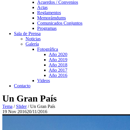
Acuerdos / Convenios
Actas
Reglamentos
Memorámdums
Comunicados Conjuntos
Programas
Sala de Prensa
Noticias
Galería
Fotográfica
Año 2020
Año 2019
Año 2018
Año 2017
Año 2016
Videos
Contacto
Un Gran País
Tema
/
Slider
/
Un Gran País
19
Nov
2016
20/11/2016