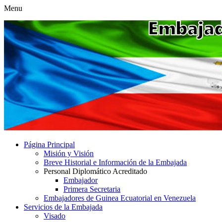
Menu
Página Principal
Misión y Visión
Breve Historial e Información de la Embajada
Personal Diplomático Acreditado
Embajador
Primera Secretaria
Embajadores de Guinea Ecuatorial en Venezuela
Servicios de la Embajada
Visado