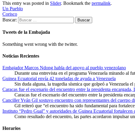
This entry was posted in
Slider
. Bookmark the
permalink
.
Un Pueblo
Corisco
Buscar:
Tweets de la Embajada
Something went wrong with the twitter.
Noticias Recientes
Embajador Marcos Ndong habla del apoyo al pueblo venezolano
Durante una entrevista en el programa Venezuela mirando al f
Guinea Ecuatorial envía 42 toneladas de ayuda a Venezuela
Sin duda alguna, la tragedia sísmica que golpeó a Venezuela el
Caracas fue el escenario del encuentro entre la presidenta encargada,
Caracas fue el escenario del encuentro entre la presidenta enca
Canciller Yván Gil sostuvo encuentro con representantes del cuerpo d
Gil reiteró que “el encuentro ha sido fundamental para fortalece
Instituto “Pedro Gual” y autoridades de Guinea Ecuatorial fortalecen
Como resultado del encuentro, las partes acordaron impulsar un 
Horarios