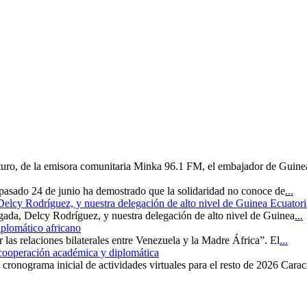
uturo, de la emisora comunitaria Minka 96.1 FM, el embajador de Guine
 pasado 24 de junio ha demostrado que la solidaridad no conoce de
...
 Delcy Rodríguez, y nuestra delegación de alto nivel de Guinea Ecuatori
rgada, Delcy Rodríguez, y nuestra delegación de alto nivel de Guinea
...
iplomático africano
r las relaciones bilaterales entre Venezuela y la Madre África”. El
...
 cooperación académica y diplomática
cronograma inicial de actividades virtuales para el resto de 2026 Carac