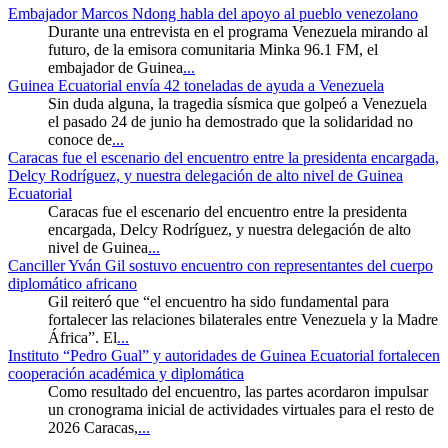
Embajador Marcos Ndong habla del apoyo al pueblo venezolano
Durante una entrevista en el programa Venezuela mirando al
futuro, de la emisora comunitaria Minka 96.1 FM, el
embajador de Guinea
...
Guinea Ecuatorial envía 42 toneladas de ayuda a Venezuela
Sin duda alguna, la tragedia sísmica que golpeó a Venezuela
el pasado 24 de junio ha demostrado que la solidaridad no
conoce de
...
Caracas fue el escenario del encuentro entre la presidenta encargada,
Delcy Rodríguez, y nuestra delegación de alto nivel de Guinea
Ecuatorial
Caracas fue el escenario del encuentro entre la presidenta
encargada, Delcy Rodríguez, y nuestra delegación de alto
nivel de Guinea
...
Canciller Yván Gil sostuvo encuentro con representantes del cuerpo
diplomático africano
Gil reiteró que “el encuentro ha sido fundamental para
fortalecer las relaciones bilaterales entre Venezuela y la Madre
África”. El
...
Instituto “Pedro Gual” y autoridades de Guinea Ecuatorial fortalecen
cooperación académica y diplomática
Como resultado del encuentro, las partes acordaron impulsar
un cronograma inicial de actividades virtuales para el resto de
2026 Caracas,
...