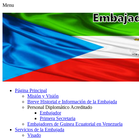
Menu
Página Principal
Misión y Visión
Breve Historial e Información de la Embajada
Personal Diplomático Acreditado
Embajador
Primera Secretaria
Embajadores de Guinea Ecuatorial en Venezuela
Servicios de la Embajada
Visado