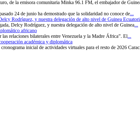
uturo, de la emisora comunitaria Minka 96.1 FM, el embajador de Guine
 pasado 24 de junio ha demostrado que la solidaridad no conoce de
...
 Delcy Rodríguez, y nuestra delegación de alto nivel de Guinea Ecuatori
rgada, Delcy Rodríguez, y nuestra delegación de alto nivel de Guinea
...
iplomático africano
r las relaciones bilaterales entre Venezuela y la Madre África”. El
...
 cooperación académica y diplomática
cronograma inicial de actividades virtuales para el resto de 2026 Carac