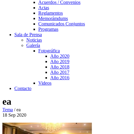
Acuerdos / Convenios
Actas
Reglamentos
Memorámdums
Comunicados Conjuntos
Programas
Sala de Prensa
Noticias
Galería
Fotográfica
Año 2020
Año 2019
Año 2018
Año 2017
Año 2016
Videos
Contacto
ea
Tema
/
ea
18
Sep
2020