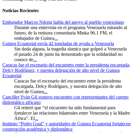
Noticias Recientes
Embajador Marcos Ndong habla del apoyo al pueblo venezolano
Durante una entrevista en el programa Venezuela mirando al
futuro, de la emisora comunitaria Minka 96.1 FM, el
embajador de Guinea
...
Guinea Ecuatorial envía 42 toneladas de ayuda a Venezuela
Sin duda alguna, la tragedia sísmica que golpeó a Venezuela
el pasado 24 de junio ha demostrado que la solidaridad no
conoce de
...
Caracas fue el escenario del encuentro entre la presidenta encargada,
Delcy Rodríguez, y nuestra delegación de alto nivel de Guinea
Ecuatorial
Caracas fue el escenario del encuentro entre la presidenta
encargada, Delcy Rodríguez, y nuestra delegación de alto
nivel de Guinea
...
Canciller Yván Gil sostuvo encuentro con representantes del cuerpo
diplomático africano
Gil reiteró que “el encuentro ha sido fundamental para
fortalecer las relaciones bilaterales entre Venezuela y la Madre
África”. El
...
Instituto “Pedro Gual” y autoridades de Guinea Ecuatorial fortalecen
cooperación académica y diplomática