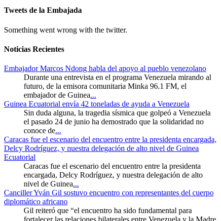
Tweets de la Embajada
Something went wrong with the twitter.
Noticias Recientes
Embajador Marcos Ndong habla del apoyo al pueblo venezolano
Durante una entrevista en el programa Venezuela mirando al
futuro, de la emisora comunitaria Minka 96.1 FM, el
embajador de Guinea
...
Guinea Ecuatorial envía 42 toneladas de ayuda a Venezuela
Sin duda alguna, la tragedia sísmica que golpeó a Venezuela
el pasado 24 de junio ha demostrado que la solidaridad no
conoce de
...
Caracas fue el escenario del encuentro entre la presidenta encargada,
Delcy Rodríguez, y nuestra delegación de alto nivel de Guinea
Ecuatorial
Caracas fue el escenario del encuentro entre la presidenta
encargada, Delcy Rodríguez, y nuestra delegación de alto
nivel de Guinea
...
Canciller Yván Gil sostuvo encuentro con representantes del cuerpo
diplomático africano
Gil reiteró que “el encuentro ha sido fundamental para
fortalecer las relaciones bilaterales entre Venezuela y la Madre