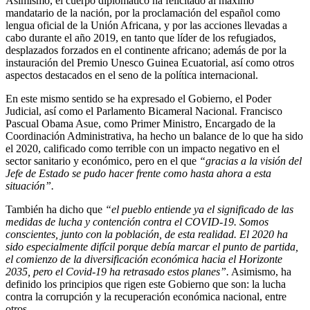
Asimismo, el cuerpo diplomático ha felicitado al máximo
mandatario de la nación, por la proclamación del español como
lengua oficial de la Unión Africana, y por las acciones llevadas a
cabo durante el año 2019, en tanto que líder de los refugiados,
desplazados forzados en el continente africano; además de por la
instauración del Premio Unesco Guinea Ecuatorial, así como otros
aspectos destacados en el seno de la política internacional.
En este mismo sentido se ha expresado el Gobierno, el Poder
Judicial, así como el Parlamento Bicameral Nacional. Francisco
Pascual Obama Asue, como Primer Ministro, Encargado de la
Coordinación Administrativa, ha hecho un balance de lo que ha sido
el 2020, calificado como terrible con un impacto negativo en el
sector sanitario y económico, pero en el que
“gracias a la visión del
Jefe de Estado se pudo hacer frente como hasta ahora a esta
situación”.
También ha dicho que
“el pueblo entiende ya el significado de las
medidas de lucha y contención contra el COVID-19. Somos
conscientes, junto con la población, de esta realidad. El 2020 ha
sido especialmente difícil porque debía marcar el punto de partida,
el comienzo de la diversificación económica hacia el Horizonte
2035, pero el Covid-19 ha retrasado estos planes”.
Asimismo, ha
definido los principios que rigen este Gobierno que son: la lucha
contra la corrupción y la recuperación económica nacional, entre
otros.