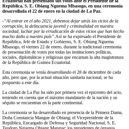
Ecuatorial han presentado sus votos ante el Presidente de la
República, S. E. Obiang Nguema Mbasogo, en una ceremonia
desarrollada el 22 de enero en la ciudad de La Paz.
-“Al entrar en el año 2021, debemos dejar atrás los vicios de la
corrupción, la delincuencia juvenil y criminalidad en nuestra
sociedad, luchar por la erradicación de estos vicios que han hecho
mucho daño a nuestro país”.
Así se ha expresado el Presidente de
República, Jefe de Estado y Gobierno, S. E. Obiang Nguema
Mbasogo, el viernes 22 de enero, durante la tradicional ceremonia
de presentación de votos por todas las instituciones políticas,
sociales, diplomáticas y religiosas que encarnan la alta magistratura
de la República de Guinea Ecuatorial.
Esta ceremonia se venía desarrollando el 28 de diciembre de cada
año, pero que, por la actual situación sanitaria nacional, se ha
pospuesto a este día.
La ciudad de La Paz ha sido por primera vez el epicentro del acto,
teniendo en cuenta que el máximo mandatario de la nación y su
séquito se encuentran en la parte continental.
La ceremonia se ha desarrollado en presencia de la Primera Dama,
Doña Constancia Mangue de Obiang; el Vicepresidente de la
República, Encargado de Defensa y Seguridad Nacional, S. E.
Teodoro Nguema Obiang Mangue; los presidentes de órganos