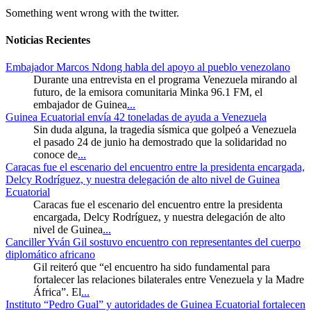
Something went wrong with the twitter.
Noticias Recientes
Embajador Marcos Ndong habla del apoyo al pueblo venezolano
Durante una entrevista en el programa Venezuela mirando al
futuro, de la emisora comunitaria Minka 96.1 FM, el
embajador de Guinea
...
Guinea Ecuatorial envía 42 toneladas de ayuda a Venezuela
Sin duda alguna, la tragedia sísmica que golpeó a Venezuela
el pasado 24 de junio ha demostrado que la solidaridad no
conoce de
...
Caracas fue el escenario del encuentro entre la presidenta encargada,
Delcy Rodríguez, y nuestra delegación de alto nivel de Guinea
Ecuatorial
Caracas fue el escenario del encuentro entre la presidenta
encargada, Delcy Rodríguez, y nuestra delegación de alto
nivel de Guinea
...
Canciller Yván Gil sostuvo encuentro con representantes del cuerpo
diplomático africano
Gil reiteró que “el encuentro ha sido fundamental para
fortalecer las relaciones bilaterales entre Venezuela y la Madre
África”. El
...
Instituto “Pedro Gual” y autoridades de Guinea Ecuatorial fortalecen