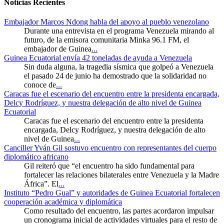
Noticias Recientes
Embajador Marcos Ndong habla del apoyo al pueblo venezolano
Durante una entrevista en el programa Venezuela mirando al
futuro, de la emisora comunitaria Minka 96.1 FM, el
embajador de Guinea
...
Guinea Ecuatorial envía 42 toneladas de ayuda a Venezuela
Sin duda alguna, la tragedia sísmica que golpeó a Venezuela
el pasado 24 de junio ha demostrado que la solidaridad no
conoce de
...
Caracas fue el escenario del encuentro entre la presidenta encargada,
Delcy Rodríguez, y nuestra delegación de alto nivel de Guinea
Ecuatorial
Caracas fue el escenario del encuentro entre la presidenta
encargada, Delcy Rodríguez, y nuestra delegación de alto
nivel de Guinea
...
Canciller Yván Gil sostuvo encuentro con representantes del cuerpo
diplomático africano
Gil reiteró que “el encuentro ha sido fundamental para
fortalecer las relaciones bilaterales entre Venezuela y la Madre
África”. El
...
Instituto “Pedro Gual” y autoridades de Guinea Ecuatorial fortalecen
cooperación académica y diplomática
Como resultado del encuentro, las partes acordaron impulsar
un cronograma inicial de actividades virtuales para el resto de