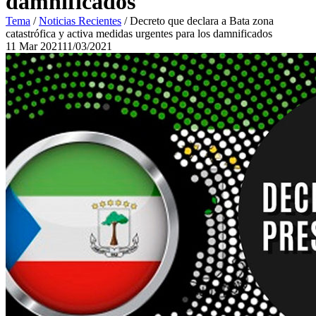
damnificados
Tema
/
Noticias Recientes
/
Decreto que declara a Bata zona
catastrófica y activa medidas urgentes para los damnificados
11
Mar
2021
11/03/2021