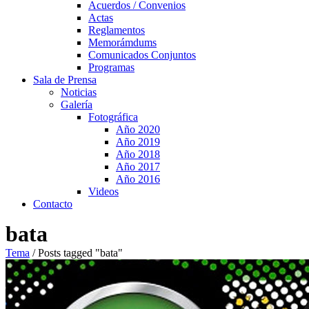
Acuerdos / Convenios
Actas
Reglamentos
Memorámdums
Comunicados Conjuntos
Programas
Sala de Prensa
Noticias
Galería
Fotográfica
Año 2020
Año 2019
Año 2018
Año 2017
Año 2016
Videos
Contacto
bata
Tema
/
Posts tagged "bata"