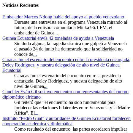
Noticias Recientes
Embajador Marcos Ndong habla del apoyo al pueblo venezolano
Durante una entrevista en el programa Venezuela mirando al
futuro, de la emisora comunitaria Minka 96.1 FM, el
embajador de Guinea
...
Guinea Ecuatorial envía 42 toneladas de ayuda a Venezuela
Sin duda alguna, la tragedia sísmica que golpeó a Venezuela
el pasado 24 de junio ha demostrado que la solidaridad no
conoce de
...
Caracas fue el escenario del encuentro entre la presidenta encargada,
Delcy Rodríguez, y nuestra delegación de alto nivel de Guinea
Ecuatorial
Caracas fue el escenario del encuentro entre la presidenta
encargada, Delcy Rodríguez, y nuestra delegación de alto
nivel de Guinea
...
Canciller Yván Gil sostuvo encuentro con representantes del cuerpo
diplomático africano
Gil reiteró que “el encuentro ha sido fundamental para
fortalecer las relaciones bilaterales entre Venezuela y la Madre
África”. El
...
Instituto “Pedro Gual” y autoridades de Guinea Ecuatorial fortalecen
cooperación académica y diplomática
Como resultado del encuentro, las partes acordaron impulsar