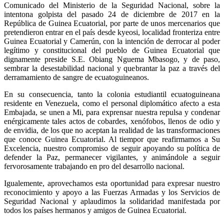
Comunicado del Ministerio de la Seguridad Nacional, sobre la
intentona golpista del pasado 24 de diciembre de 2017 en la
República de Guinea Ecuatorial, por parte de unos mercenarios que
pretendieron entrar en el país desde kyeosi, localidad fronteriza entre
Guinea Ecuatorial y Camerún, con la intención de derrocar al poder
legítimo y constitucional del pueblo de Guinea Ecuatorial que
dignamente preside S.E. Obiang Nguema Mbasogo, y de paso,
sembrar la desestabilidad nacional y quebrantar la paz a través del
derramamiento de sangre de ecuatoguineanos.
En su consecuencia, tanto la colonia estudiantil ecuatoguineana
residente en Venezuela, como el personal diplomático afecto a esta
Embajada, se unen a Mi, para exprensar nuestra repulsa y condenar
enérgicamente tales actos de cobardes, xenófobos, llenos de odio y
de envidia, de los que no aceptan la realidad de las transformaciones
que conoce Guinea Ecuatorial. Al tiempor que reafirmamos a Su
Excelencia, nuestro compromiso de seguir apoyando su política de
defender la Paz, permanecer vigilantes, y animándole a seguir
fervorosamente trabajando en pro del desarrollo nacional.
Igualemente, aprovechamos esta oportunidad para expresar nuestro
reconocimiento y apoyo a las Fuerzas Armadas y los Servicios de
Seguridad Nacional y aplaudimos la solidaridad manifestada por
todos los países hermanos y amigos de Guinea Ecuatorial.