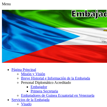
Menu
Página Principal
Misión y Visión
Breve Historial e Información de la Embajada
Personal Diplomático Acreditado
Embajador
Primera Secretaria
Embajadores de Guinea Ecuatorial en Venezuela
Servicios de la Embajada
Visado