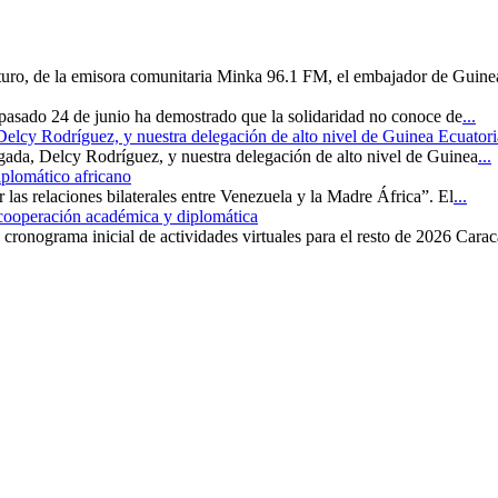
uturo, de la emisora comunitaria Minka 96.1 FM, el embajador de Guine
 pasado 24 de junio ha demostrado que la solidaridad no conoce de
...
 Delcy Rodríguez, y nuestra delegación de alto nivel de Guinea Ecuatori
rgada, Delcy Rodríguez, y nuestra delegación de alto nivel de Guinea
...
iplomático africano
r las relaciones bilaterales entre Venezuela y la Madre África”. El
...
 cooperación académica y diplomática
cronograma inicial de actividades virtuales para el resto de 2026 Carac