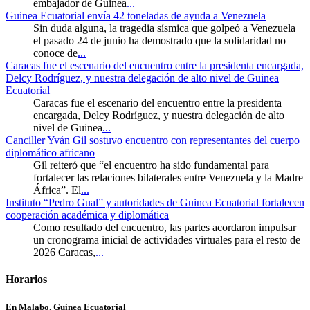
embajador de Guinea
...
Guinea Ecuatorial envía 42 toneladas de ayuda a Venezuela
Sin duda alguna, la tragedia sísmica que golpeó a Venezuela
el pasado 24 de junio ha demostrado que la solidaridad no
conoce de
...
Caracas fue el escenario del encuentro entre la presidenta encargada,
Delcy Rodríguez, y nuestra delegación de alto nivel de Guinea
Ecuatorial
Caracas fue el escenario del encuentro entre la presidenta
encargada, Delcy Rodríguez, y nuestra delegación de alto
nivel de Guinea
...
Canciller Yván Gil sostuvo encuentro con representantes del cuerpo
diplomático africano
Gil reiteró que “el encuentro ha sido fundamental para
fortalecer las relaciones bilaterales entre Venezuela y la Madre
África”. El
...
Instituto “Pedro Gual” y autoridades de Guinea Ecuatorial fortalecen
cooperación académica y diplomática
Como resultado del encuentro, las partes acordaron impulsar
un cronograma inicial de actividades virtuales para el resto de
2026 Caracas,
...
Horarios
En Malabo, Guinea Ecuatorial